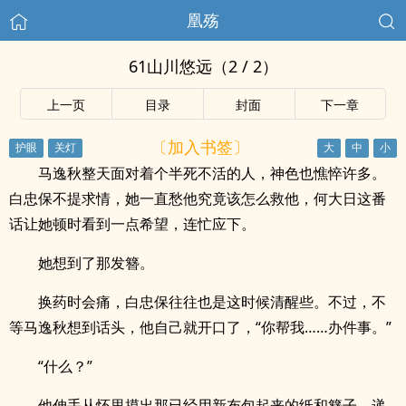
凰殇
61山川悠远（2 / 2）
上一页
目录
封面
下一章
〔加入书签〕
马逸秋整天面对着个半死不活的人，神色也憔悴许多。
白忠保不提求情，她一直愁他究竟该怎么救他，何大日这番
话让她顿时看到一点希望，连忙应下。
她想到了那发簪。
换药时会痛，白忠保往往也是这时候清醒些。不过，不
等马逸秋想到话头，他自己就开口了，“你帮我……办件事。”
“什么？”
他伸手从怀里摸出那已经用新布包起来的纸和簪子，递