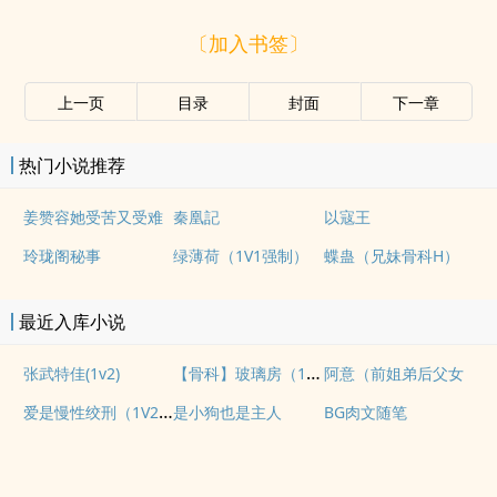
〔加入书签〕
上一页
目录
封面
下一章
热门小说推荐
姜赞容她受苦又受难
秦凰記
以寇王
玲珑阁秘事
绿薄荷（1V1强制）
蝶蛊（兄妹骨科H）
最近入库小说
【骨科】玻璃房（1v2H）
张武特佳(1v2)
阿意（前姐弟后父女
爱是慢性绞刑（1V2，高H，bg，sc，伪骨科）
是小狗也是主人
BG肉文随笔