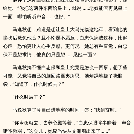
给她，“你把这两件东西给皇上，就说……老奴能否再见皇上
一面，哪怕听听声音……也好。”
马逸秋想，难道是想让皇上大驾光临这地牢，看到他的
惨状后赦免他么？且不论愿不愿意，白忠保病成这样，比起
心疼，恐怕更让人心生反感。更何况，她总有种直觉，白忠
保不是想求情，他真的只是想……见她一面？
马逸秋搞不懂白忠保和皇上究竟是怎么一回事，想了些
可能，又觉得自己的脑回路匪夷所思。她烦躁地挠了挠脑
袋，“知道了，什么时候去？”
“什么时辰了？”
马逸秋算了算自己进地牢的时间，答：“快到亥时。”
“你今夜就去，去养心殿等着，”白忠保眼眸半睁着，声音
嘶哑微弱，“这会儿，她应当快从文渊阁出来了……”