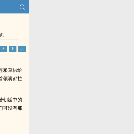
页
连粮草供给
首领满都拉
若朝廷中的
们可没有那