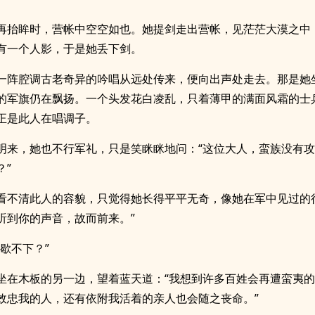
再抬眸时，营帐中空空如也。她提剑走出营帐，见茫茫大漠之中
有一个人影，于是她丢下剑。
一阵腔调古老奇异的吟唱从远处传来，便向出声处走去。那是她
的军旗仍在飘扬。一个头发花白凌乱，只着薄甲的满面风霜的士
正是此人在唱调子。
明来，她也不行军礼，只是笑眯眯地问：“这位大人，蛮族没有
？”
看不清此人的容貌，只觉得她长得平平无奇，像她在军中见过的
听到你的声音，故而前来。”
么歇不下？”
坐在木板的另一边，望着蓝天道：“我想到许多百姓会再遭蛮夷
效忠我的人，还有依附我活着的亲人也会随之丧命。”