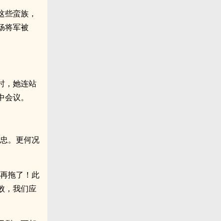
这些蛮族，
炀将军被
。
时，她连站
中会议。
尽忠。更何况
能再拖了！此
败，我们应