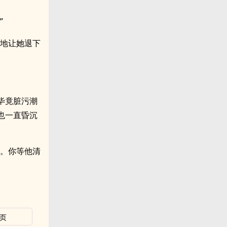
”
说地让她退下
毕竟脏污潮
也一直昏沉
了。你等他清
页