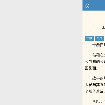
十叁日
鞑靼在
和当初的和
图见面。
战事的
大员与其划
个胆子造反
所以，