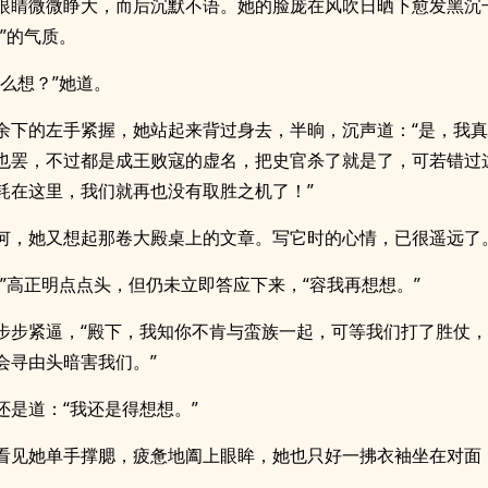
眼睛微微睁大，而后沉默不语。她的脸庞在风吹日晒下愈发黑沉
”的气质。
这么想？”她道。
余下的左手紧握，她站起来背过身去，半晌，沉声道：“是，我
也罢，不过都是成王败寇的虚名，把史官杀了就是了，可若错过
耗在这里，我们就再也没有取胜之机了！”
何，她又想起那卷大殿桌上的文章。写它时的心情，已很遥远了
，”高正明点点头，但仍未立即答应下来，“容我再想想。”
步步紧逼，“殿下，我知你不肯与蛮族一起，可等我们打了胜仗
会寻由头暗害我们。”
还是道：“我还是得想想。”
看见她单手撑腮，疲惫地阖上眼眸，她也只好一拂衣袖坐在对面