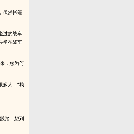
，虽然帐篷
坐过的战车
兵坐在战车
攻来，您为何
很多人，“我
的践踏，想到