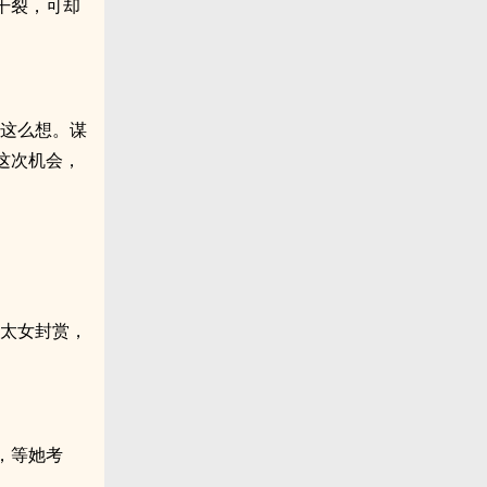
干裂，可却
真这么想。谋
这次机会，
。
，太女封赏，
，等她考