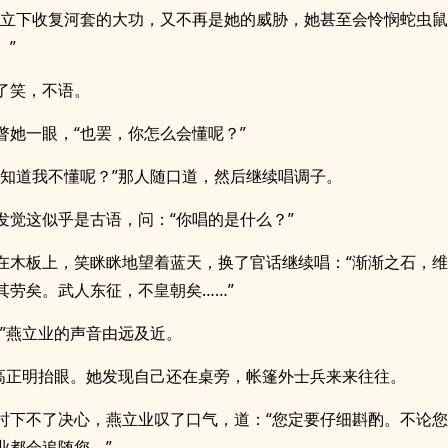
我立下收复河套的大功，又不再是她的威胁，她甚至会怜悯蛇虫
。”
了笑，不语。
瞥她一眼，“也罢，你怎么会懂呢？”
么知道我不懂呢？”那人随口道，然后继续唱调子。
发觉这似乎是古语，问：“你唱的是什么？”
在木板上，笑眯眯地望着蓝天，换了官话继续唱：“渐渐之石，
其劳矣。武人东征，不皇朝矣……”
？”燕立业的声音由远及近。
”高正明抬眼。她发现自己还在桌旁，帐篷外士兵来来往往。
时下不了决心，燕立业叹了口气，道：“您定要仔细斟酌。不论
业都会追随您。”