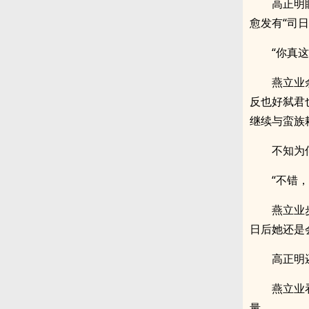
高正明
愈发有“司日
“你真
燕立业
反也好弑君
继续与蛮族
不知为
“不错
燕立业
日后她还是
高正明
燕立业
量。