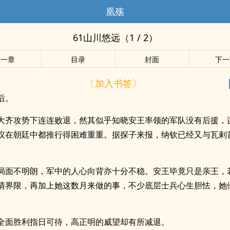
凰殇
61山川悠远（1 / 2）
上一章
目录
封面
下一
〔加入书签〕
后。
大齐攻势下连连败退，然其似乎知晓安王率领的军队没有后援，
议在朝廷中都推行得困难重重。据探子来报，纳钦已经又与瓦剌
局面不明朗，军中的人心向背亦十分不稳。安王毕竟只是亲王，
清界限，再加上她这数月来做的事，不少底层士兵心生胆怯，她
。
全面胜利指日可待，高正明的威望却有所减退。