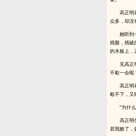
高正明
众多，却没
她听到
残骸，残破
的木板上，
见高正
不歇一会呢
高正明
歇不下，又
“为什
高正明
若我败了，