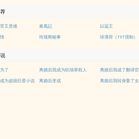
推荐
苦又受难
秦凰記
以寇王
情
玲珑阁秘事
绿薄荷（1V1强制）
小说
为了
离婚后我成为职场掌权人
成为超级巨星小说
离婚后变成