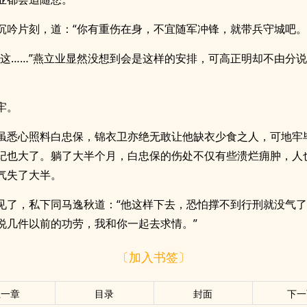
沉吟片刻，道：“你有重伤在身，不宜随军冲锋，就带兵守城吧。
，这……”燕立业显然没想到会是这样的安排，可高正明却不由分
牢。
虽悉心照料白忠保，锦衣卫亦绝无敢让他缺衣少食之人，可地牢
纪也大了。躺了大半个月，白忠保的伤处不仅有些溃烂痈肿，人
气失了大半。
见了，私下同马逸秋道：“他这样下去，恐怕撑不到行刑就没气
说几件以前的功劳，我和你一起去求情。”
〔加入书签〕
上一章
目录
封面
下一