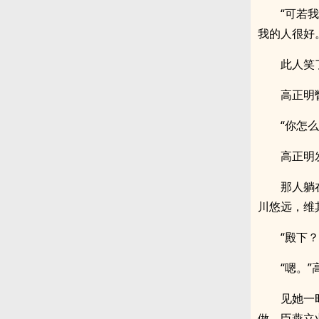
“可若
我的人很好
此人笑
高正明
“你怎
高正明
那人躺
川悠远，维
“殿下
“嗯。
见她一
做，臣燕立