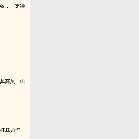
鼠蚁，一定待
维其高矣。山
您打算如何