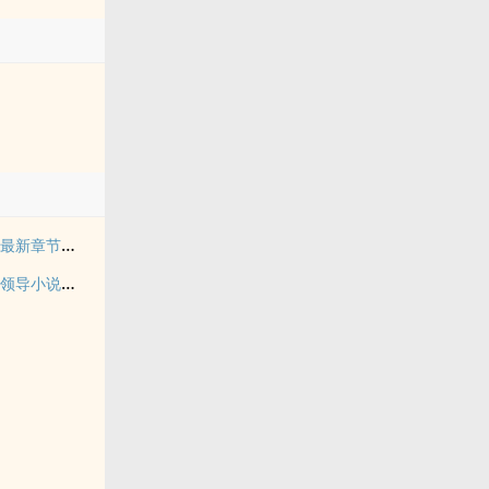
离婚后我成了翻译官最新章节更新时间
离婚后我转身娶了女领导小说全文