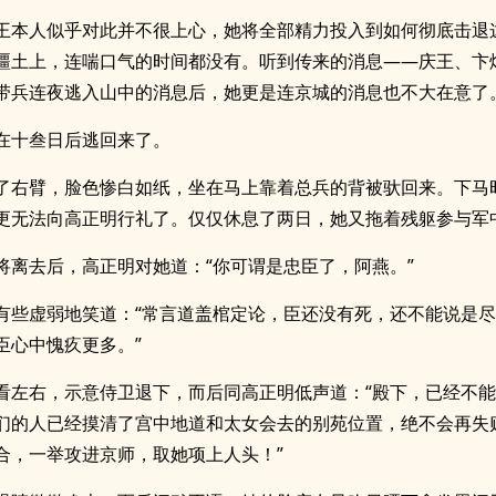
王本人似乎对此并不很上心，她将全部精力投入到如何彻底击退
疆土上，连喘口气的时间都没有。听到传来的消息——庆王、卞
带兵连夜逃入山中的消息后，她更是连京城的消息也不大在意了
在十叁日后逃回来了。
了右臂，脸色惨白如纸，坐在马上靠着总兵的背被驮回来。下马
更无法向高正明行礼了。仅仅休息了两日，她又拖着残躯参与军
将离去后，高正明对她道：“你可谓是忠臣了，阿燕。”
有些虚弱地笑道：“常言道盖棺定论，臣还没有死，还不能说是
臣心中愧疚更多。”
看左右，示意侍卫退下，而后同高正明低声道：“殿下，已经不
们的人已经摸清了宫中地道和太女会去的别苑位置，绝不会再失
合，一举攻进京师，取她项上人头！”