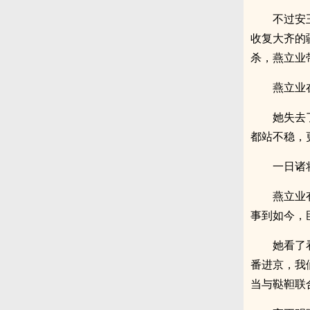
不过安
收复大齐的
杀，燕立业
燕立业
她失去
都站不稳，
一日诸
燕立业
事到如今，
她看了
番进京，我
当与鞑靼联