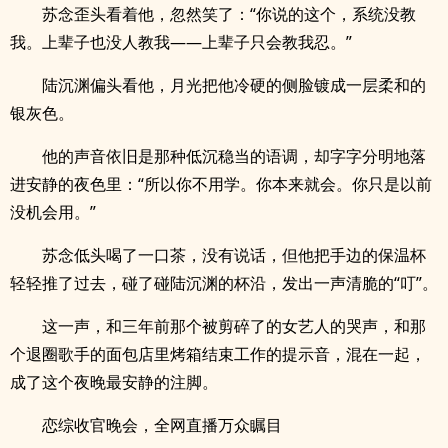
苏念歪头看着他，忽然笑了：“你说的这个，系统没教
我。上辈子也没人教我——上辈子只会教我忍。”
陆沉渊偏头看他，月光把他冷硬的侧脸镀成一层柔和的
银灰色。
他的声音依旧是那种低沉稳当的语调，却字字分明地落
进安静的夜色里：“所以你不用学。你本来就会。你只是以前
没机会用。”
苏念低头喝了一口茶，没有说话，但他把手边的保温杯
轻轻推了过去，碰了碰陆沉渊的杯沿，发出一声清脆的“叮”。
这一声，和三年前那个被剪碎了的女艺人的哭声，和那
个退圈歌手的面包店里烤箱结束工作的提示音，混在一起，
成了这个夜晚最安静的注脚。
恋综收官晚会，全网直播万众瞩目