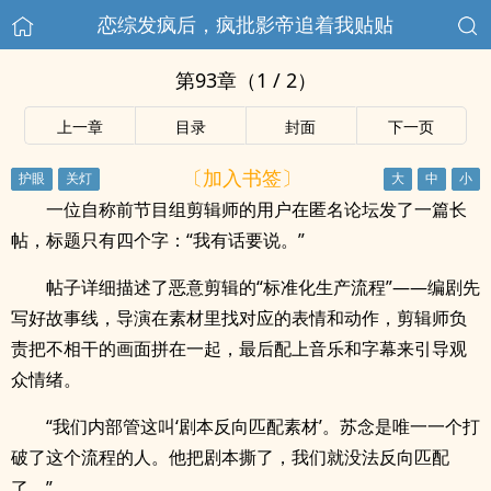
恋综发疯后，疯批影帝追着我贴贴
第93章（1 / 2）
上一章
目录
封面
下一页
〔加入书签〕
一位自称前节目组剪辑师的用户在匿名论坛发了一篇长
帖，标题只有四个字：“我有话要说。”
帖子详细描述了恶意剪辑的“标准化生产流程”——编剧先
写好故事线，导演在素材里找对应的表情和动作，剪辑师负
责把不相干的画面拼在一起，最后配上音乐和字幕来引导观
众情绪。
“我们内部管这叫‘剧本反向匹配素材’。苏念是唯一一个打
破了这个流程的人。他把剧本撕了，我们就没法反向匹配
了。”