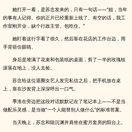
她打开一看，是苏念发来的，只有一句话——“姐，当年
的事有人记得。你的正片已经重新上线了。有空的话，我工
作室刚开业，缺个行政主管。包吃住。”
她盯着这行字看了很久，然后靠在花店的工作台边，用
手背捂住眼睛。
身后是堆满了花束和包装纸的桌面，剪了一半的玫瑰枝
滚落在地上，没人去捡。
苏念给这位退圈女艺人发完私信之后，把手机放在桌
上，靠在沙发背上深深呼出一口气。
季淮在旁边把这段对话默默记在了笔记本上——不是当
做配乐灵感，是当做“一个人能替别人做什么”的标准答案。
当天晚上，苏念和陆沉渊并肩坐在蜜月套房的阳台上。