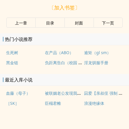
〔加入书签〕
上一章
目录
封面
下一页
热门小说推荐
生死树
在产品（ABO）
逾矩（gl sm）
负距离告白（校园 h）
黑金链
淫龙驯服手册
最近入库小说
被联姻老公发现我写po文后
囚爱【亲叔侄 强制 1v1 H】
血藤（母子）
［SK］
臣榻君帷
浪漫绝缘体