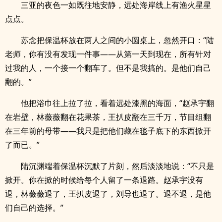
三亚的夜色一如既往地安静，远处海岸线上有渔火星星
点点。
苏念把保温杯放在两人之间的小圆桌上，忽然开口：“陆
老师，你有没有发现一件事——从第一天到现在，所有针对
过我的人，一个接一个翻车了。但不是我搞的。是他们自己
翻的。”
他把浴巾往上拉了拉，看着远处漆黑的海面，“赵承宇翻
在岩壁，林薇薇翻在花果茶，王扒皮翻在三千万，节目组翻
在三年前的母带——我只是把他们藏在毯子底下的东西掀开
了而已。”
陆沉渊端着保温杯沉默了片刻，然后淡淡地说：“不只是
掀开。你在掀的时候给每个人留了一条退路。赵承宇没有
退，林薇薇退了，王扒皮退了，刘导也退了。退不退，是他
们自己的选择。”