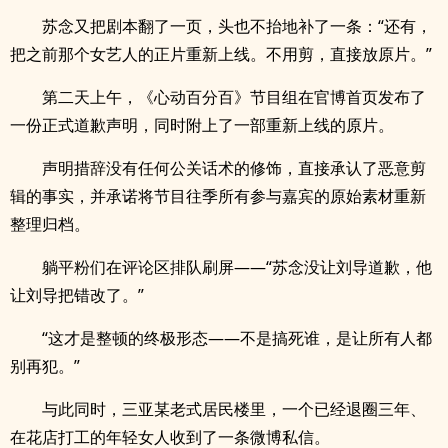
苏念又把剧本翻了一页，头也不抬地补了一条：“还有，
把之前那个女艺人的正片重新上线。不用剪，直接放原片。”
第二天上午，《心动百分百》节目组在官博首页发布了
一份正式道歉声明，同时附上了一部重新上线的原片。
声明措辞没有任何公关话术的修饰，直接承认了恶意剪
辑的事实，并承诺将节目往季所有参与嘉宾的原始素材重新
整理归档。
躺平粉们在评论区排队刷屏——“苏念没让刘导道歉，他
让刘导把错改了。”
“这才是整顿的终极形态——不是搞死谁，是让所有人都
别再犯。”
与此同时，三亚某老式居民楼里，一个已经退圈三年、
在花店打工的年轻女人收到了一条微博私信。