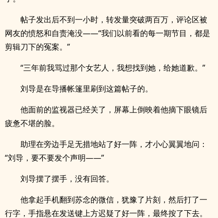
帖子发出后不到一小时，转发量突破两百万，评论区被
网友的愤怒和自责淹没——“我们以前看的每一期节目，都是
剪辑刀下的冤案。”
“三年前我骂过那个女艺人，我想找到她，给她道歉。”
刘导是在导播帐篷里刷到这篇帖子的。
他面前的监视器已经关了，屏幕上倒映着他摘下眼镜后
疲惫不堪的脸。
助理在旁边手足无措地站了好一阵，才小心翼翼地问：
“刘导，要不要发个声明——”
刘导摆了摆手，没有回答。
他拿起手机翻到苏念的微信，犹豫了片刻，然后打了一
行字，手指悬在发送键上方迟疑了好一阵，最终按了下去。