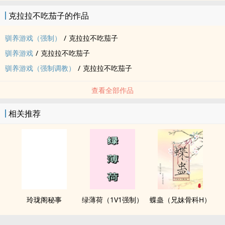
她绑到自己的床上？每周一，三，五，六，一共四更，50珠/50收加
克拉拉不吃茄子的作品
更?注：- 走肾不走心，肉&gt;&gt;剧情，调教SP剧情多，请谨慎入
坑。
驯养游戏（强制）
/
克拉拉不吃茄子
驯养游戏
/
克拉拉不吃茄子
驯养游戏（强制调教）
/
克拉拉不吃茄子
查看全部作品
相关推荐
玲珑阁秘事
绿薄荷（1V1强制）
蝶蛊（兄妹骨科H）