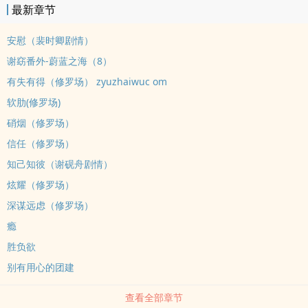
最新章节
舟留下分文未动的银行卡和一封热情洋溢的感谢信，回国创业了。谁
想到三年后，谢砚舟竟然变成了自己公司货真价实的“金主爸爸”，沈
安慰（裴时卿剧情）
舒窈只好祈祷他已经忘记了三年前那段荒诞不经的往事。但是，谢砚
谢窈番外-蔚蓝之海（8）
舟却掐着她的脖子把她摁在墙上：“沈舒窈小姐，你和我签了五年的合
有失有得（修罗场） zyuzhaiwuc om
约，却只履行了两个月的义务。现在到了你还债的时候了。”谢砚舟哪
是什么命运的大奖，根本就是命运的大坑。?谢砚舟出身世家，从年轻
软肋(修罗场)
时就独掌大权。虽然私下里和几个好友经营着“宠物”俱乐部，自己却
硝烟（修罗场）
因为挑剔的品味从没有看上过任何一个宠物。他以为自己可能就这样
信任（修罗场）
孜然一身孤独终老，直到自称艾莉榭的女孩闯入他的世界。谁想到不
知己知彼（谢砚舟剧情）
过两个月，小宠物就从他的手心里逃走消失于人海，还自以为礼貌地
炫耀（修罗场）
给他留下了一封感谢信。谢砚舟花了三年找回沈舒窈。这一次，他要
她从头到脚，从身体到灵魂，都彻底成为他的所有物。裴时卿虽然和
深谋远虑（修罗场）
谢砚舟都是俱乐部的经营者，但是自从开始带学生，就自觉应该为人
瘾
师表，戒掉了“不良嗜好”。却没想到谢砚舟那个跑掉的小宠物竟然是
胜负欲
自己一手带出来的得意门生。当他发觉的时候，两人的感情已经陷入
别有用心的团建
僵局，他只好勉为其难地插手免得他们彻底毁掉彼此。谁想到这竟然
重新唤醒了他压抑已久的欲望，打开了潘多拉的魔盒。沈舒窈明明是
查看全部章节
他的学生，他才华横溢的后辈，他怎么能在看到她的时候，就想要把