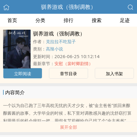
驯养游戏（强制调教）
首页
分类
排行
搜索
足迹
驯养游戏（强制调教）
作者：
克拉拉不吃茄子
类别：
高辣小说
2026-06-25 10:12:14
更新时间：
最新章节：
安慰（裴时卿剧情）
立即阅读
章节目录
加入书架
内容简介
一个以为自己跑了三年高枕无忧的天才少女，被“金主爸爸”抓回来酿
酿酱酱的故事。大学毕业的时候，私下里对调教感兴趣的沈舒窈打算
利用最后的机会疯狂一把，用假名艾莉榭给自己找了个“金主爸爸”。
展开全部
没想到命运给了自己一个大奖，金主爸爸谢砚舟有颜有钱有腹肌，床
上强势床下绅士，沈舒窈度过了愉快的两个月。时间一到，她给谢砚