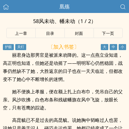
凰殇
58风未动、幡未动（1 / 2）
上一章
目录
封面
下一页
〔加入书签〕
丽君身边那男官是被派来劝降的。这一点燕立业知道，
高正明也知道，但她还是动摇了——明明军心仍然稳固，战
事仍然缺不了她，大胜返京的日子也在一天天临近，但都改
变不了她心中不断增长的迷惘。
她不便换上孝服，便在额上扎上白布巾，凭吊自己的父
亲。风沙吹拂，白色布条和残破幡旗在风中飞旋，放眼长
空，只有苍鹰的踪迹。
高昆毓已不是过去的高昆毓。说她胸中韬略过人也罢，
说她只是善于识人、碰巧走运也罢，她都已经变成了一个让