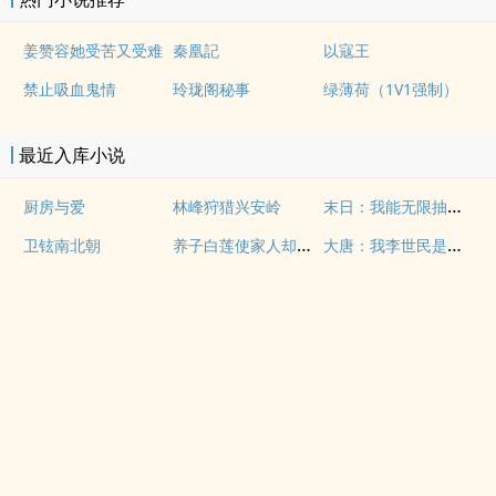
姜赞容她受苦又受难
秦凰記
以寇王
禁止吸血鬼情
玲珑阁秘事
绿薄荷（1V1强制）
最近入库小说
末日：我能无限抽卡加成
厨房与爱
林峰狩猎兴安岭
养子白莲使家人却弃我如敝履
大唐：我李世民是流氓
卫铉南北朝