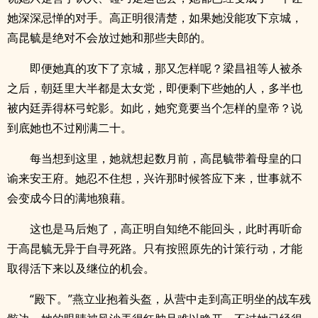
她深深忌惮的对手。高正明很清楚，如果她没能攻下京城，
高昆毓是绝对不会放过她和那些夫郎的。
即便她真的攻下了京城，那又怎样呢？梁昌祖等人被杀
之后，朝廷里大半都是太女党，即便剩下些她的人，多半也
被内廷弄得杯弓蛇影。如此，她究竟要当个怎样的皇帝？说
到底她也不过刚满二十。
每当想到这里，她就想起数月前，高昆毓带着母皇的口
谕来安王府。她忍不住想，兴许那时候答应下来，世事就不
会变成今日的满地狼藉。
这也是马后炮了，高正明自知绝不能回头，此时再听命
于高昆毓无异于自寻死路。只有按照原先的计策行动，才能
取得活下来以及继位的机会。
“殿下。”燕立业抱着头盔，从营中走到高正明坐的战车残