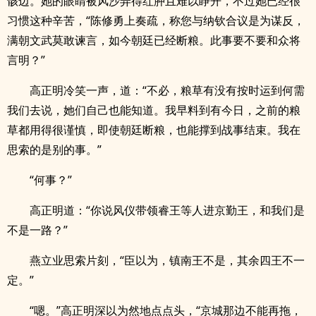
骸边。她的眼睛被风沙弄得红肿且难以睁开，不过她已经很
习惯这种辛苦，“陈修勇上奏疏，称您与纳钦合议是为谋反，
满朝文武莫敢谏言，如今朝廷已经断粮。此事要不要和众将
言明？”
高正明冷笑一声，道：“不必，粮草有没有按时运到何需
我们去说，她们自己也能知道。我早料到有今日，之前的粮
草都用得很谨慎，即使朝廷断粮，也能撑到战事结束。我在
思索的是别的事。”
“何事？”
高正明道：“你说风仪带领睿王等人进京勤王，和我们是
不是一路？”
燕立业思索片刻，“臣以为，镇南王不是，其余四王不一
定。”
“嗯。”高正明深以为然地点点头，“京城那边不能再拖，