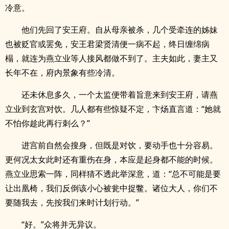
冷意。
他们先回了安王府。自从母亲被杀，几个受牵连的姊妹
也被贬官或罢免，安王君梁贤清便一病不起，终日缠绵病
榻，就连为燕立业等人接风都做不到了。主夫如此，妻主又
长年不在，府内景象有些冷清。
还未休息多久，一个太监便带着旨意来到安王府，请燕
立业到玄宫对饮。几人都有些惊疑不定，卞炀直言道：“她就
不怕你趁此再行刺么？”
进宫前自然会搜身，但既是对饮，要动手也十分容易。
更何况太女此时还有重伤在身，本应是起身都不能的时候。
燕立业思索一阵，同样猜不透此举深意，道：“总不可能是要
让出凰椅，我们反倒该小心被瓮中捉鳖。诸位大人，你们不
要随我去，先按我们来时计划行动。”
“好。”众将并无异议。