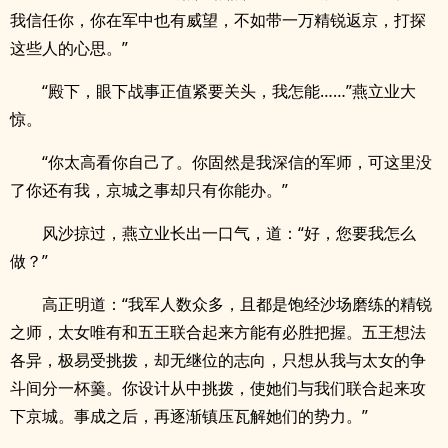
我信任你，你在军中也有威望，不如带一万精锐返京，打探
这些人的心思。”
“殿下，眼下战事正值紧要关头，我怎能……”燕立业大
惊。
“你太高看你自己了。你固然是我深信的军师，可这里没
了你还有我，京城之事却只有你能办。”
风沙掠过，燕立业长出一口气，道：“好，您要我怎么
做？”
高正明道：“我军人数众多，且都是饱经沙场磨练的精锐
之师，太女唯有和五王联合起来方能有必胜把握。五王想法
各异，极易受挑拨，却无继位的志向，只想从我与太女的争
斗间分一杯羹。你设计从中挑拨，使她们与我们联合起来攻
下京城。事成之后，再逐渐镇压瓦解她们的势力。”