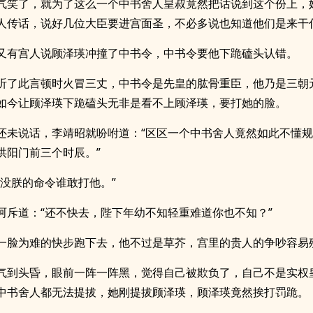
气笑了，就为了这么一个中书舍人皇叔竟然把话说到这个份上，
人传话，说好几位大臣要进宫面圣，不必多说也知道他们是来干
又有宫人说顾泽瑛冲撞了中书令，中书令要他下跪磕头认错。
听了此言顿时火冒三丈，中书令是先皇的肱骨重臣，他乃是三朝
如今让顾泽瑛下跪磕头无非是看不上顾泽瑛，要打她的脸。
还未说话，李靖昭就吩咐道：“区区一个中书舍人竟然如此不懂
洪阳门前三个时辰。”
，没朕的命令谁敢打他。”
呵斥道：“还不快去，陛下年幼不知轻重难道你也不知？”
一脸为难的快步跑下去，他不过是草芥，宫里的贵人的争吵容易
气到头昏，眼前一阵一阵黑，觉得自己被欺负了，自己不是实权
中书舍人都无法提拔，她刚提拔顾泽瑛，顾泽瑛竟然挨打罚跪。