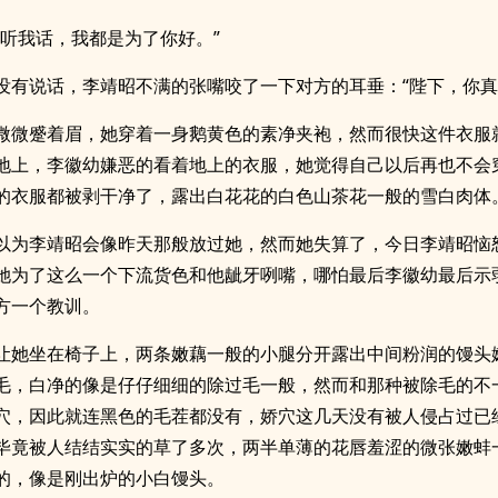
的听我话，我都是为了你好。”
没有说话，李靖昭不满的张嘴咬了一下对方的耳垂：“陛下，你真
微微蹙着眉，她穿着一身鹅黄色的素净夹袍，然而很快这件衣服
地上，李徽幼嫌恶的看着地上的衣服，她觉得自己以后再也不会
的衣服都被剥干净了，露出白花花的白色山茶花一般的雪白肉体
以为李靖昭会像昨天那般放过她，然而她失算了，今日李靖昭恼
她为了这么一个下流货色和他龇牙咧嘴，哪怕最后李徽幼最后示
方一个教训。
让她坐在椅子上，两条嫩藕一般的小腿分开露出中间粉润的馒头
毛，白净的像是仔仔细细的除过毛一般，然而和那种被除毛的不
穴，因此就连黑色的毛茬都没有，娇穴这几天没有被人侵占过已
毕竟被人结结实实的草了多次，两半单薄的花唇羞涩的微张嫩蚌
的，像是刚出炉的小白馒头。