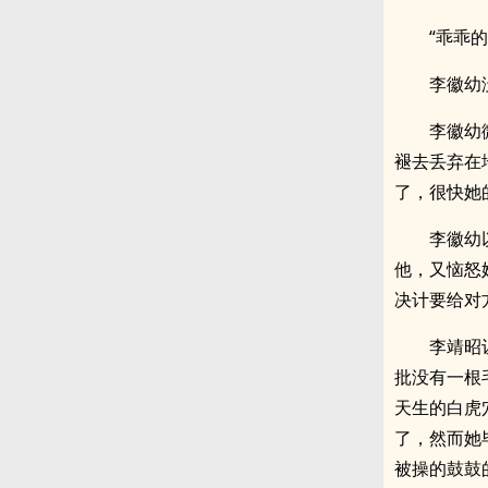
“乖乖
李徽幼
李徽幼
褪去丢弃在
了，很快她
李徽幼
他，又恼怒
决计要给对
李靖昭
批没有一根
天生的白虎
了，然而她
被操的鼓鼓