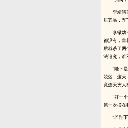
李靖昭
居五品，陛
李徽幼
都没有，皇
后就杀了两
法追究，谁
“陛下
兢兢，这天
竟连天灾人
“好一
第一次摆在
“若陛