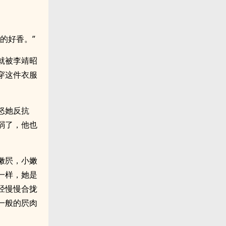
的好香。”
就被李靖昭
穿这件衣服
。
怒她反抗
弱了，他也
嫩屄，小嫩
一样，她是
经慢慢合拢
一般的屄肉