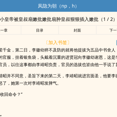
凤隐为朝（np，h）
小皇帝被皇叔扇嫩批嫩批扇肿皇叔狠狠插入嫩批（1 / 2
上一章
目录
封面
下一
〔加入书签〕
诺千金，第二日，李徽幼猝不及防的就将他提拔为五品中书舍人
的官服，挂着银鱼袋，头戴着沉重的进贤冠向李徽幼谢恩，这是
官员，以往这事都由李靖昭负责，官员的选拔也皆由他一手说了
靖昭并不同意，圣旨下来的第二天，李靖昭就进宫面圣，他要李
怒了，她第一次对李靖昭发脾气。
朕收回命令？”
”