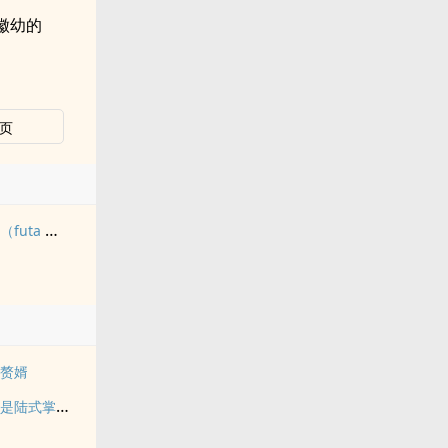
徽幼的
页
九尾白狐是我前世妻（futa 百合）
一赘婿
捡个老公闪婚，他竟是陆式掌权人