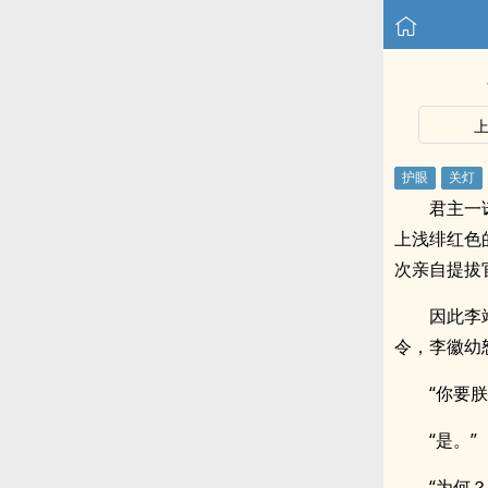
君主一
上浅绯红色
次亲自提拔
因此李
令，李徽幼
“你要
“是。”
“为何？