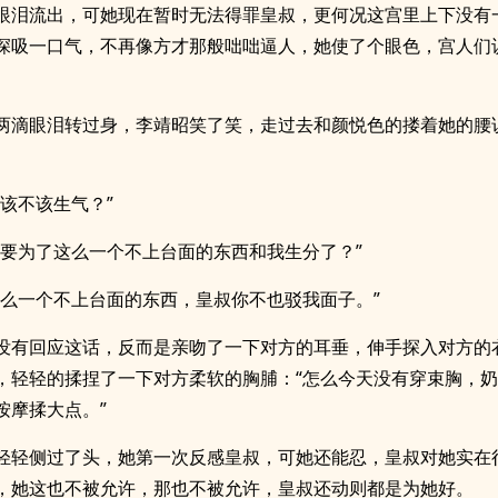
眼泪流出，可她现在暂时无法得罪皇叔，更何况这宫里上下没有
深吸一口气，不再像方才那般咄咄逼人，她使了个眼色，宫人们
两滴眼泪转过身，李靖昭笑了笑，走过去和颜悦色的搂着她的腰
朕该不该生气？”
你要为了这么一个不上台面的东西和我生分了？”
这么一个不上台面的东西，皇叔你不也驳我面子。”
没有回应这话，反而是亲吻了一下对方的耳垂，伸手探入对方的
，轻轻的揉捏了一下对方柔软的胸脯：“怎么今天没有穿束胸，
按摩揉大点。”
轻轻侧过了头，她第一次反感皇叔，可她还能忍，皇叔对她实在
，她这也不被允许，那也不被允许，皇叔还动则都是为她好。