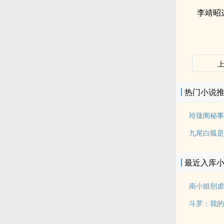
李靖昭
热门小说
玲珑阁秘事
九尾白狐是
最近入库
南小姐别虐
斗罗：我的