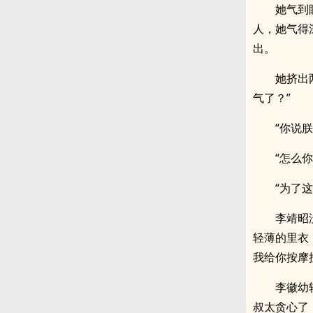
她气到
人，她气得
出。
她挤出
气了？”
“你说
“怎么
“为了
李靖昭
轻薄的里衣
我给你按摩
李徽幼
叔太贪心了