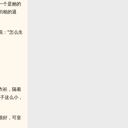
一个是她的
识相的退
说：“怎么生
衣衽，隔着
奶子这么小，
很好，可皇