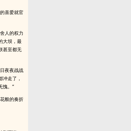
下的喜爱就官
书舍人的权力
的大坝，最
朕甚至都无
日日夜夜战战
都冲走了，
无愧。”
雪花般的奏折