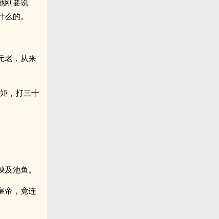
她刚要说
什么的。
元老，从来
规矩，打三十
殃及池鱼。
皇帝，竟连