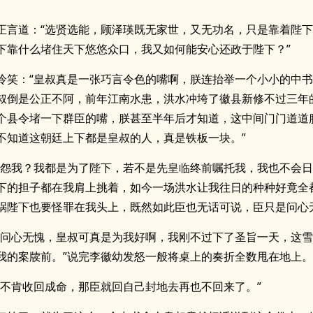
正言道：“选贤选能，顾泽瑛既无家世，又无功名，只是靠着陛
下靠什么堵住天下悠悠众口，我又如何能安心还政于陛下？”
冷笑：“皇叔真是一张巧言令色的嘴啊，朕连抬举一个小小的中
叔倒是公正不阿，前年江南水患，洪水冲垮了徽县新修不过三年
个县令堵一下群臣的嘴，朕甚至半年后才知道，这中间门门道道
不知道这朝廷上下都是皇叔的人，真是铁板一块。”
是怨我？我都是为了陛下，若不是先皇临终前嘱托我，我也不会
下的担子都在我肩上挑着，如今一场洪水让我往日的种种好竟全
祸陛下也要怪罪在我头上，既然如此臣也无话可说，臣只是问心
个问心无愧，皇叔可真是为我好啊，我刚不过下了圣旨一天，这
我的案牍前。”说完李徽幼发怒一般将桌上的奏折全数甩在地上。
下不肯收回成命，那臣就回自己封地去再也不回来了。”