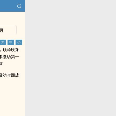
）
页
，顾泽瑛穿
李徽幼第一
算。
徽幼收回成