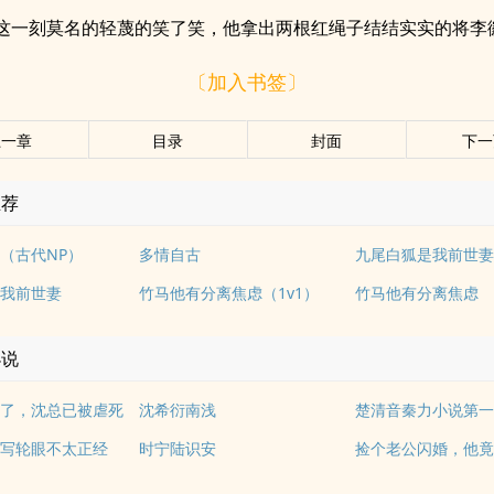
这一刻莫名的轻蔑的笑了笑，他拿出两根红绳子结结实实的将李
〔加入书签〕
上一章
目录
封面
下一
推荐
（古代NP）
多情自古
我前世妻
竹马他有分离焦虑（1v1）
竹马他有分离焦虑
小说
了，沈总已被虐死
沈希衍南浅
楚清音秦力小说第
写轮眼不太正经
时宁陆识安