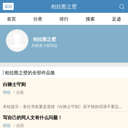
柏拉图之壁
返回
首页
分类
排行
搜索
足迹
柏拉图之壁
共收录 5 部作品
柏拉图之壁的全部作品集
白骑士守则
情欲
连载
本站提示：各位书友要是觉得《白骑士守则》还不错的话请不要忘记
向您QQ群和微博里的朋友推荐哦！
写自己的同人文有什么问题！
情欲
连载