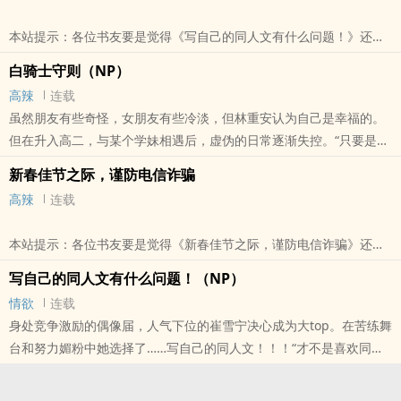
本站提示：各位书友要是觉得《写自己的同人文有什么问题！》还不
错的话请不要忘记向您QQ群和微博里的朋友推荐哦！
白骑士守则（NP）
高辣
连载
虽然朋友有些奇怪，女朋友有些冷淡，但林重安认为自己是幸福的。
但在升入高二，与某个学妹相遇后，虚伪的日常逐渐失控。“只要是女
人就可以上床吗”X“要出轨的话，为什么只有我不可以”X“和我才是两情
新春佳节之际，谨防电信诈骗
相悦吧”疑似恐同的年上女友，忠犬同级生，偏执年下的修罗场。主角
高辣
连载
大部分时间都是受。
本站提示：各位书友要是觉得《白骑士守则（NP）》还不错的话请不
本站提示：各位书友要是觉得《新春佳节之际，谨防电信诈骗》还不
要忘记向您QQ群和微博里的朋友推荐哦！
错的话请不要忘记向您QQ群和微博里的朋友推荐哦！
写自己的同人文有什么问题！（NP）
情欲
连载
身处竞争激励的偶像届，人气下位的崔雪宁决心成为大top。在苦练舞
台和努力媚粉中她选择了……写自己的同人文！！！“才不是喜欢同事
呢！”但是为什么自己写的各种play都在现实中实现了？“我可没有在
许愿啊！？”文雅辰：“当然是因为我一直在追你的连载，笨蛋！”心理